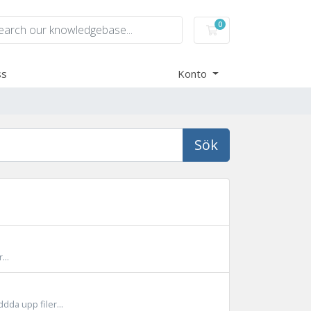
0
Kundvagn
ss
Konto
Sök
...
da upp filer...