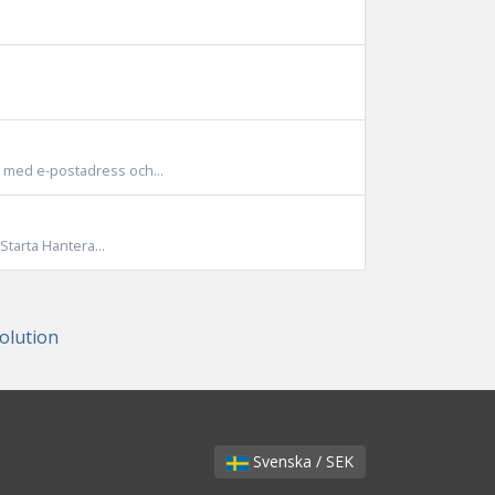
 med e-postadress och...
tarta Hantera...
lution
Svenska / SEK