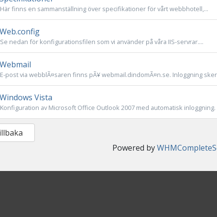
Här finns en sammanställning över specifikationer för vårt webbhotell,...
Web.config
Se nedan för konfigurationsfilen som vi använder på våra IIS-servrar....
Webmail
E-post via webblÃ¤saren finns pÃ¥ webmail.dindomÃ¤n.se. Inloggning sker
Windows Vista
Konfiguration av Microsoft Office Outlook 2007 med automatisk inloggning. S
illbaka
Powered by
WHMCompleteSo