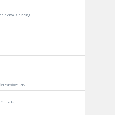
old emails is being...
ller Windows XP...
Contacts,...