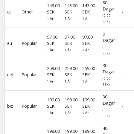
30
143.00
143.00
143.00
Dagar
cc
Other
SEK
SEK
SEK
-
(0.00
1 År
1 År
1 År
SEK)
0
97.00
97.00
97.00
Dagar
eu
Popular
SEK
SEK
SEK
-
(0.00
1 År
1 År
1 År
SEK)
30
259.00
259.00
259.00
Dagar
net
Popular
SEK
SEK
SEK
-
(0.00
1 År
1 År
1 År
SEK)
30
199.00
199.00
199.00
Dagar
biz
Popular
SEK
SEK
SEK
-
(0.00
1 År
1 År
1 År
SEK)
40
199.00
199.00
199.00